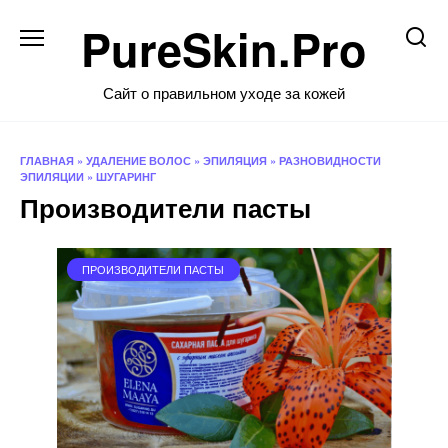
Перейти
PureSkin.Pro
к
содержанию
Сайт о правильном уходе за кожей
ГЛАВНАЯ
»
УДАЛЕНИЕ ВОЛОС
»
ЭПИЛЯЦИЯ
»
РАЗНОВИДНОСТИ
ЭПИЛЯЦИИ
»
ШУГАРИНГ
Производители пасты
ПРОИЗВОДИТЕЛИ ПАСТЫ