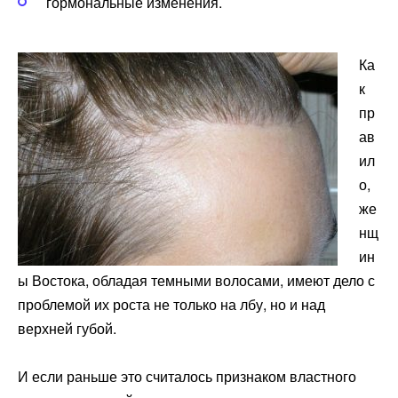
гормональные изменения.
Ка
к
пр
ав
ил
о,
же
нщ
ин
ы Востока, обладая темными волосами, имеют дело с
проблемой их роста не только на лбу, но и над
верхней губой.
И если раньше это считалось признаком властного