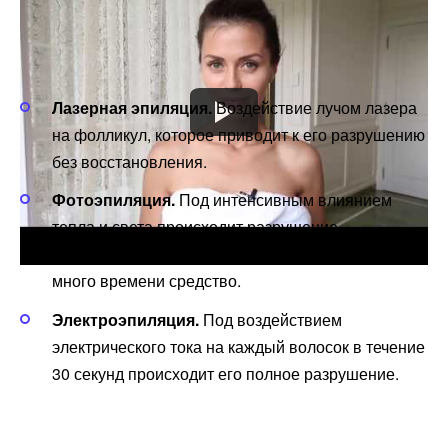
Проверенными методами, применяемыми в
косметических салонах, являются:
Лазерная эпиляция.
Воздействие лучом лазера
на фолликул, которое приводит к его разрушению
без восстановления.
Фотоэпиляция.
Под интенсивным влиянием
тепла и света происходит разрушение
фолликулов. Универсальное, но требующее
много времени средство.
Электроэпиляция.
Под воздействием
электрического тока на каждый волосок в течение
30 секунд происходит его полное разрушение.