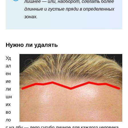
лишнее
— или, наоборот, сделать более
длинные и густые пряди в определенных
зонах.
Нужно ли удалять
Уд
ал
ен
ие
ли
шн
их
во
ло
с на лбу — дело сугубо личное для каждого человека.