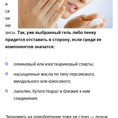
и
св
ои
ню
ансы.
Так, уже выбранный гель либо пенку
придется отставить в сторону, если среди ее
компонентов значатся:
олеиновый или изостеариновый спирты;
насыщенные масла по типу персикового,
миндального или кокосового;
ланолин, бутилстеарат и близкие к ним
соединения.
Экономить на приобретении тоже не стоит — лучше