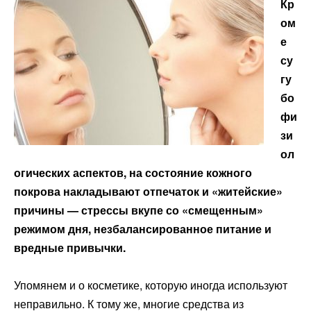
Кр
ом
е
су
гу
бо
фи
зи
ол
огических аспектов, на состояние кожного
покрова накладывают отпечаток и «житейские»
причины — стрессы вкупе со «смещенным»
режимом дня, незбалансированное питание и
вредные привычки.
Упомянем и о косметике, которую иногда используют
неправильно. К тому же, многие средства из