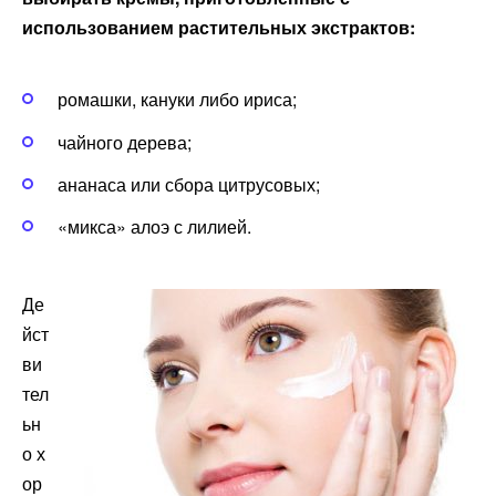
использованием растительных экстрактов:
ромашки, кануки либо ириса;
чайного дерева;
ананаса или сбора цитрусовых;
«микса» алоэ с лилией.
Де
йст
ви
тел
ьн
о х
ор