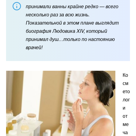
принимали ванны крайне редко — всего
несколько раз за всю жизнь.
Показательной в этом плане выглядит
биография Людовика XIV, который
принимал душ…только по настоянию
врачей!
Ко
см
ето
лог
и
от
ме
ча