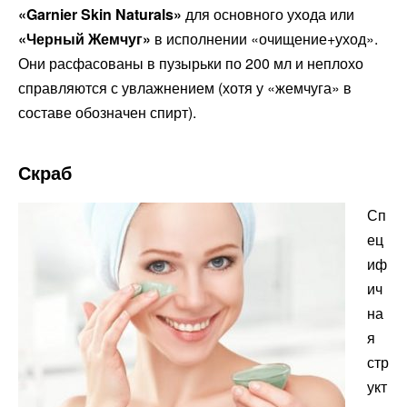
«Garnier Skin Naturals»
для основного ухода или
«Черный Жемчуг»
в исполнении «очищение+уход».
Они расфасованы в пузырьки по 200 мл и неплохо
справляются с увлажнением (хотя у «жемчуга» в
составе обозначен спирт).
Скраб
Сп
ец
иф
ич
на
я
стр
укт