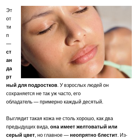
Эт
от
ти
п
—
ст
ан
да
рт
ный для подростков
. У взрослых людей он
сохраняется не так уж часто, его
обладатель — примерно каждый десятый.
Выглядит такая кожа не столь хорошо, как два
предыдущих вида,
она имеет желтоватый или
серый цвет
, но главное —
неопрятно блестит
. Из-