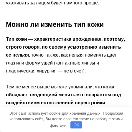
ухаживать за лицом будет намного проще.
Можно ли изменить тип кожи
Тип кожи — характеристика врожденная, поэтому,
строго говоря, по своему усмотрению изменить
ее нельзя
, точно так же, как нельзя поменять цвет
глаз или форму ушей (контактные линзы и
пластическая хирургия — не в счет).
Тем не менее выше мы уже упоминали, что
кожа
обладает тенденцией меняться с возрастом под
воздействием естественной перестройки
организма
, в частности, его гормонального фона. И
Этот сайт использует cookie для хранения данных. Продолжая
второй момент, о котором мы опять-таки
использовать сайт, Вы даете свое согласие на работу с этими
файлами.
OK
говорили — это
определенные метаморфозы,