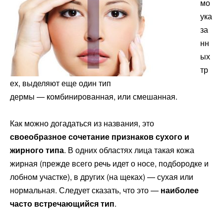
мо
ука
за
нн
ых
тр
ех, выделяют еще один тип
дермы — комбинированная, или смешанная.
Как можно догадаться из названия, это
своеобразное сочетание признаков сухого и
жирного типа
. В одних областях лица такая кожа
жирная (прежде всего речь идет о носе, подбородке и
лобном участке), в других (на щеках) — сухая или
нормальная. Следует сказать, что это —
наиболее
часто встречающийся тип
.