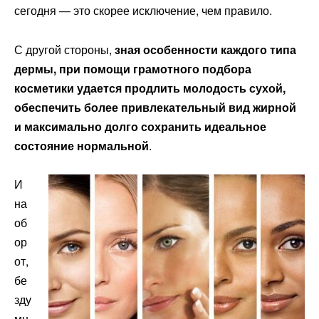
сегодня — это скорее исключение, чем правило.
С другой стороны,
зная особенности каждого типа
дермы, при помощи грамотного подбора
косметики удается продлить молодость сухой,
обеспечить более привлекательный вид жирной
и максимально долго сохранить идеальное
состояние нормальной
.
И
на
об
ор
от,
бе
зду
мн