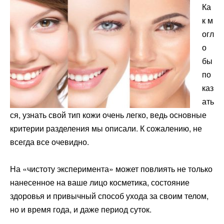
Ка
к м
огл
о
бы
по
каз
ать
ся, узнать свой тип кожи очень легко, ведь основные
критерии разделения мы описали. К сожалению, не
всегда все очевидно.
На «чистоту эксперимента» может повлиять не только
нанесенное на ваше лицо косметика, состояние
здоровья и привычный способ ухода за своим телом,
но и время года, и даже период суток.