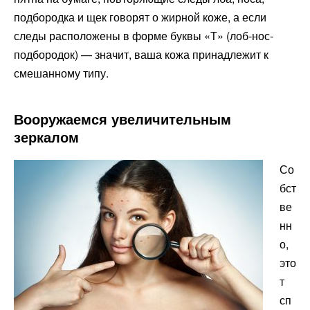
подбородка и щек говорят о жирной коже, а если
следы расположены в форме буквы «Т» (лоб-нос-
подбородок) — значит, ваша кожа принадлежит к
смешанному типу.
Вооружаемся увеличительным
зеркалом
Со
бст
ве
нн
о,
это
т
сп