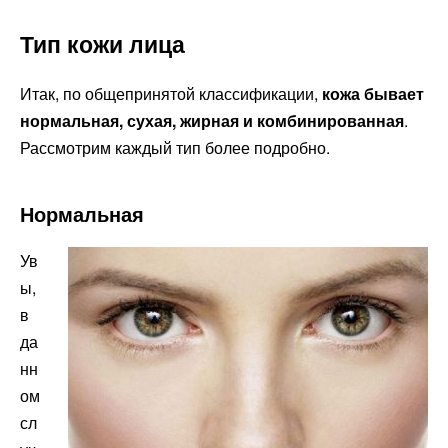
Тип кожи лица
Итак, по общепринятой классификации,
кожа бывает
нормальная, сухая, жирная и комбинированная
.
Рассмотрим каждый тип более подробно.
Нормальная
Ув
ы,
в
да
нн
ом
сл