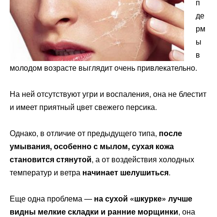
п
де
рм
ы
в
молодом возрасте выглядит очень привлекательно.
На ней отсутствуют угри и воспаления, она не блестит
и имеет приятный цвет свежего персика.
Однако, в отличие от предыдущего типа,
после
умывания, особенно с мылом, сухая кожа
становится стянутой
, а от воздействия холодных
температур и ветра
начинает шелушиться
.
Еще одна проблема —
на сухой «шкурке» лучше
видны мелкие складки и ранние морщинки
, она