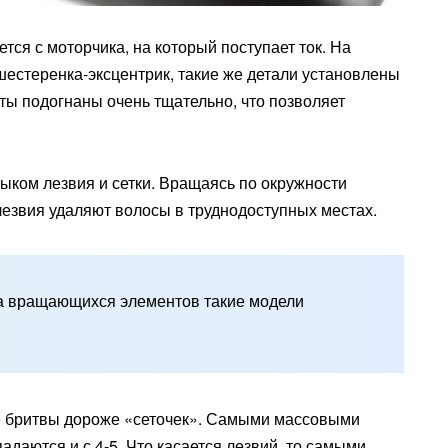
тся с моторчика, на который поступает ток. На
шестеренка-эксцентрик, такие же детали установлены
ты подогнаны очень тщательно, что позволяет
тыком лезвия и сетки. Вращаясь по окружности
лезвия удаляют волосы в труднодоступных местах.
а вращающихся элементов такие модели
ые бритвы дороже «сеточек». Самыми массовыми
падаются и с 4-5. Что касается лезвий, то самыми