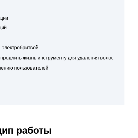
ации
ций
я электробритвой
 продлить жизнь инструменту для удаления волос
нению пользователей
цип работы