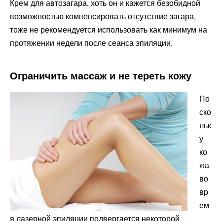
Крем для автозагара, хоть он и кажется безобидной
возможностью компенсировать отсутствие загара,
тоже не рекомендуется использовать как минимум на
протяжении недели после сеанса эпиляции.
Ограничить массаж и не тереть кожу
По
ско
льк
у
ко
жа
во
вр
ем
я лазерной эпиляции подвергается некоторой