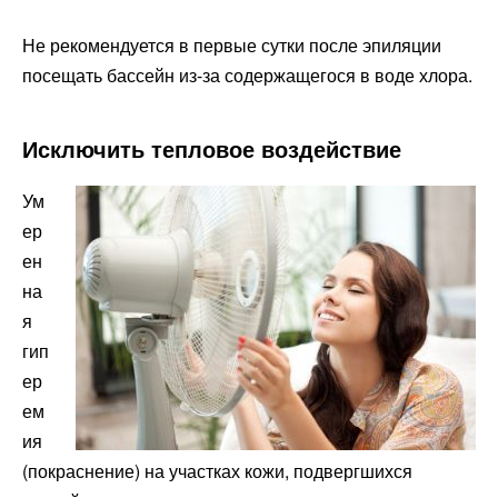
Не рекомендуется в первые сутки после эпиляции
посещать бассейн из-за содержащегося в воде хлора.
Исключить тепловое воздействие
Ум
ер
ен
на
я
гип
ер
ем
ия
(покраснение) на участках кожи, подвергшихся