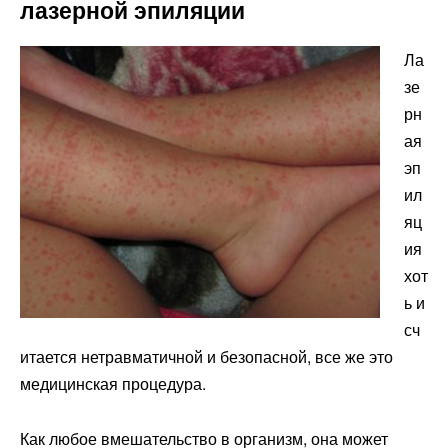
лазерной эпиляции
Ла
зе
рн
ая
эп
ил
яц
ия
хот
ь и
сч
итается нетравматичной и безопасной, все же это
медицинская процедура.
Как любое вмешательство в организм, она может