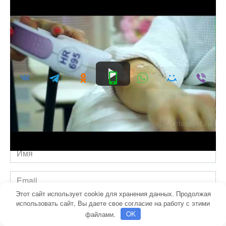
Оцените статью
Добавить комментарий
Имя
*
Email
*
Этот сайт использует cookie для хранения данных. Продолжая
Комментарий
использовать сайт, Вы даете свое согласие на работу с этими
файлами.
OK