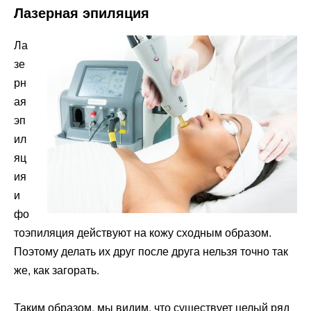
Лазерная эпиляция
Ла
зе
рн
ая
эп
ил
яц
ия
и
фо
тоэпиляция действуют на кожу сходным образом.
Поэтому делать их друг после друга нельзя точно так
же, как загорать.
Таким образом, мы видим, что существует целый ряд