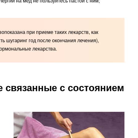
ргии на мед не пользуйтесь пастой с ним;
опоказана при приеме таких лекарств, как
ть шугаринг год после окончания лечения),
гормональные лекарства.
е связанные с состоянием