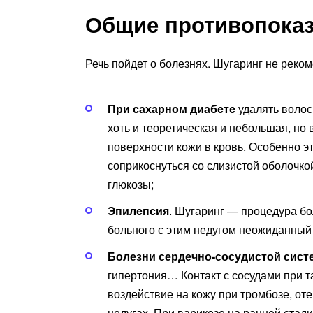
Общие противопока
Речь пойдет о болезнях. Шугаринг не реком
При сахарном диабете
удалять волос
хоть и теоретическая и небольшая, но 
поверхности кожи в кровь. Особенно эт
соприкоснуться со слизистой оболочко
глюкозы;
Эпилепсия
. Шугаринг — процедура бо
больного с этим недугом неожиданный 
Болезни сердечно-сосудистой сис
гипертония… Контакт с сосудами при т
воздействие на кожу при тромбозе, от
недугах. При варикозе на ранней стад