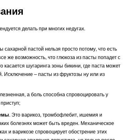
зания
ендуется делать при многих недугах.
ы сахарной пастой нельзя просто потому, что есть
все же возможность, что глюкоза из пасты попадет с
о касается шугаринга зоны бикини, где паста может
й. Исключение – пасты из фруктозы ну или из
лезненная, а боль способна спровоцировать у
приступ;
темы
. Это варикоз, тромбофлебит, ишемия и
аких болезнях может быть вреден. Механическое
еках и варикозе спровоцирует обострение этих
ии сахарная эпиляция допустима, но только после