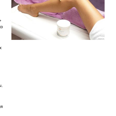
ь
ко
х
ы.
ия