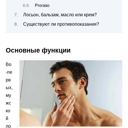
Proraso
Лосьон, бальзам, масло или крем?
Существуют ли противопоказания?
Основные функции
Во
-пе
рв
ых,
му
жс
ко
й
ло