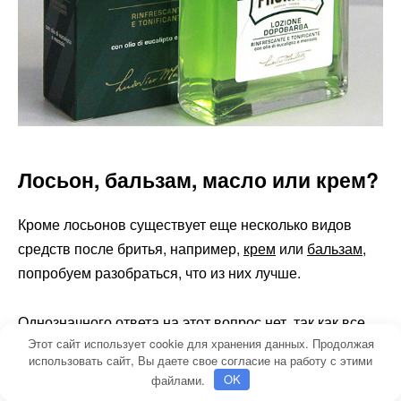
Лосьон, бальзам, масло или крем?
Кроме лосьонов существует еще несколько видов
средств после бритья, например,
крем
или
бальзам
,
попробуем разобраться, что из них лучше.
Однозначного ответа на этот вопрос нет, так как все
Этот сайт использует cookie для хранения данных. Продолжая
зависит от требуемого результата и типа кожи. В
использовать сайт, Вы даете свое согласие на работу с этими
основном,
лосьоны — это спиртосодержащие
файлами.
OK
средства
, поэтому для чувствительной и сухой кожи