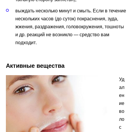
выждать несколько минут и смыть. Если в течение
нескольких часов (до суток) покраснения, зуда,
жжения, раздражения, головокружения, тошноты
и др. реакций не возникло — средство вам
подходит.
Активные вещества
Уд
ал
ен
ие
во
ло
с