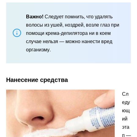
Важно!
Следует помнить, что удалять
волосы из ушей, ноздрей, возле глаз при
помощи крема-депилятора ни в коем
случае нельзя — можно нанести вред
организму.
Нанесение средства
Сл
еду
ющ
ий
эта
п —