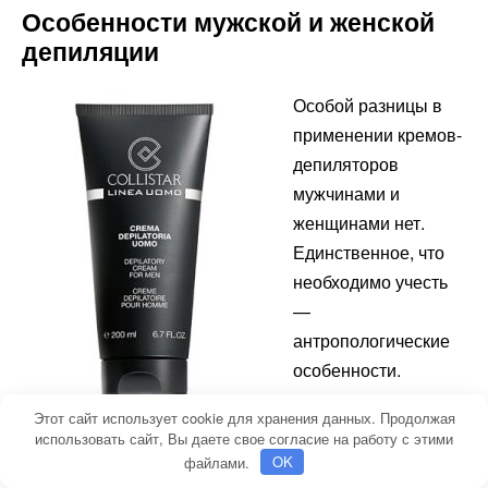
Особенности мужской и женской
депиляции
Особой разницы в
применении кремов-
депиляторов
мужчинами и
женщинами нет.
Единственное, что
необходимо учесть
—
антропологические
особенности.
Этот сайт использует cookie для хранения данных. Продолжая
Женский волос более тонкий. Растительность на лице
использовать сайт, Вы даете свое согласие на работу с этими
у мужчин более ярко выражена, волосы жесткие и
файлами.
OK