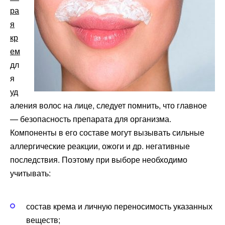
ра
я
кр
ем
дл
я
уд
аления волос на лице, следует помнить, что главное
— безопасность препарата для организма.
Компоненты в его составе могут вызывать сильные
аллергические реакции, ожоги и др. негативные
последствия. Поэтому при выборе необходимо
учитывать:
состав крема и личную переносимость указанных
веществ;