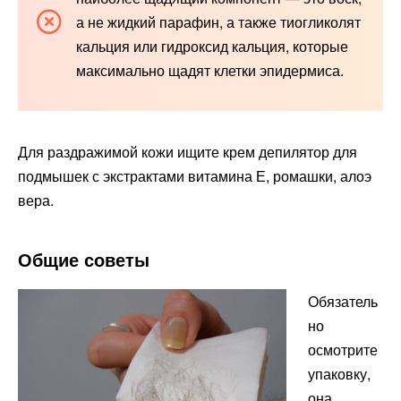
а не жидкий парафин, а также тиогликолят
кальция или гидроксид кальция, которые
максимально щадят клетки эпидермиса.
Для раздражимой кожи ищите крем депилятор для
подмышек с экстрактами витамина Е, ромашки, алоэ
вера.
Общие советы
Обязатель
но
осмотрите
упаковку,
она