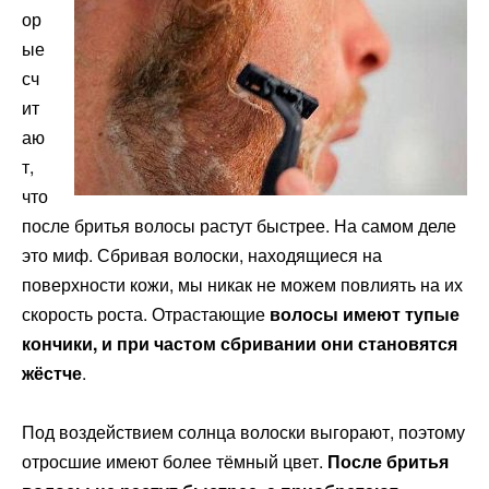
ор
ые
сч
ит
аю
т,
что
после бритья волосы растут быстрее. На самом деле
это миф. Сбривая волоски, находящиеся на
поверхности кожи, мы никак не можем повлиять на их
скорость роста. Отрастающие
волосы имеют тупые
кончики, и при частом сбривании они становятся
жёстче
.
Под воздействием солнца волоски выгорают, поэтому
отросшие имеют более тёмный цвет.
После бритья