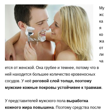
Му
жс
ка
я
ко
жа
от
ли
ча
ется от женской. Она грубее и темнее, потому что в
ней находится большее количество кровеносных
сосудов. У неё
роговой слой толще, поэтому
мужские кожные покровы устойчивее к травмам
.
У представителей мужского пола
выработка
кожного жира повышена
. Поэтому средства после