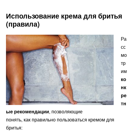
Использование крема для бритья
(правила)
Ра
сс
мо
тр
им
ко
нк
ре
тн
ые рекомендации
, позволяющие
понять, как правильно пользоваться кремом для
бритья: