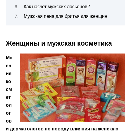
Как насчет мужских лосьонов?
Мужская пена для бритья для женщин
Женщины и мужская косметика
Мн
ен
ия
ко
см
ет
ол
ог
ов
и дерматологов по поводу влияния на женскую