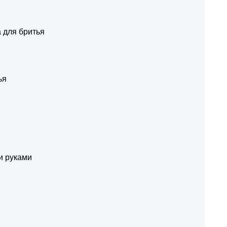
 для бритья
ья
и руками