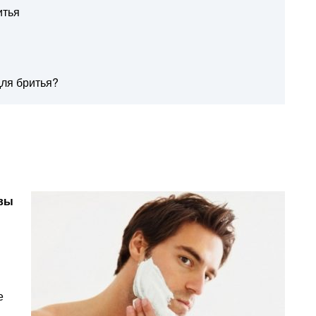
итья
для бритья?
твы
е