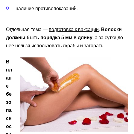
наличие противопоказаний.
Отдельная тема —
подготовка к ваксации
.
Волоски
должны быть порядка 5 мм в длину
, а за сутки до
нее нельзя использовать скрабы и загорать.
В
пл
ан
е
бе
зо
па
сн
ос