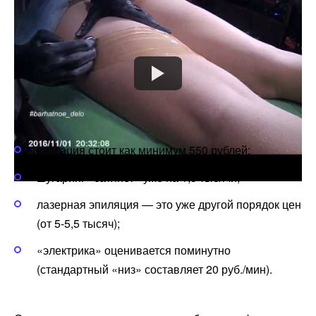
Что дешевле
Внимательно изучив прайсы салонов и клиник, можно
выявить общие тенденции и составить своеобразный
«ценовой лист». Готовясь к визиту, ориентируйтесь на
такие данные:
ваксация стоит как минимум 550 рублей;
шугаринг «затянет» уже на 1,5 тысячи;
лазерная эпиляция — это уже другой порядок цен
(от 5-5,5 тысяч);
«электрика» оценивается поминутно
(стандартный «низ» составляет 20 руб./мин).