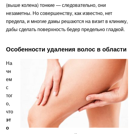
(выше колена) тонкие — следовательно, они
незаметны. Но совершенству, как известно, нет
предела, и многие дамы решаются на визит в клинику,
дабы сделать поверхность бедер предельно гладкой.
Особенности удаления волос в области
На
чн
ем
с
тог
о,
что
эт
о