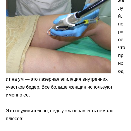
лу
й,
пе
рв
ое,
что
пр
их
од
ит на ум — это
лазерная эпиляция
внутренних
участков бедер. Все больше женщин используют
именно ее.
Это неудивительно, ведь у «лазера» есть немало
плюсов: