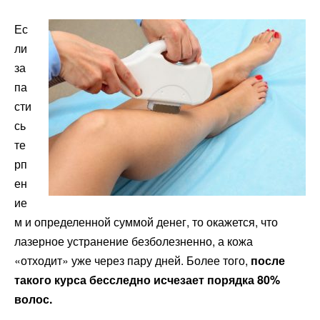
Ес
ли
за
па
сти
сь
те
рп
ен
ие
м и определенной суммой денег, то окажется, что
лазерное устранение безболезненно, а кожа
«отходит» уже через пару дней. Более того,
после
такого курса бесследно исчезает порядка 80%
волос.