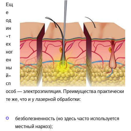
Ещ
е
од
ин
«т
ех
ног
ен
ны
й»
сп
особ — электроэпиляция. Преимущества практически
те же, что и у лазерной обработки:
безболезненность (но здесь часто используется
местный наркоз);