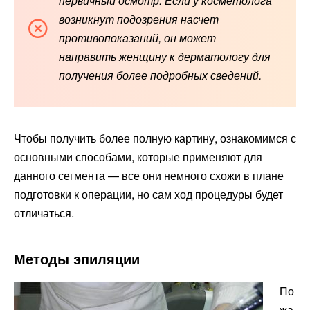
первичный осмотр. Если у косметолога
возникнут подозрения насчет
противопоказаний, он может
направить
женщину к дерматологу для
получения более подробных сведений.
Чтобы получить более полную картину, ознакомимся с
основными способами, которые применяют для
данного сегмента — все они немного схожи в плане
подготовки к операции, но сам ход процедуры будет
отличаться.
Методы эпиляции
По
жа