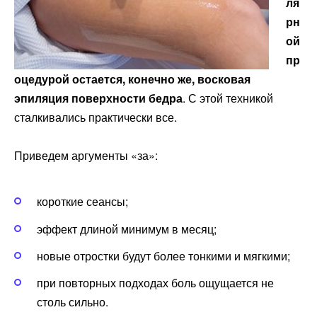
ля
рн
ой
пр
оцедурой остается, конечно же, восковая
эпиляция поверхности бедра
. С этой техникой
сталкивались практически все.
Приведем аргументы «за»:
короткие сеансы;
эффект длиной минимум в месяц;
новые отростки будут более тонкими и мягкими;
при повторных подходах боль ощущается не
столь сильно.