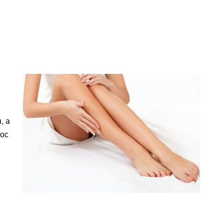
, а
лос